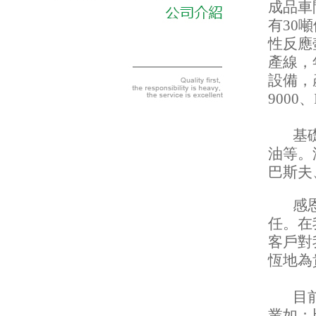
成品車
有30
性反應
產線，
設備，
9000
基礎油
油等。
巴斯夫
感恩我
任。在
客戶對
恆地為
目前合
業如：