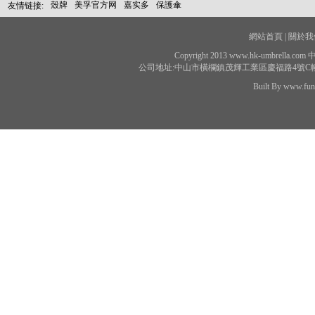
殼牌
美孚官方网
嘉实多
保護傘
友情链接:
網站首頁 |
關於我們
Copyright 2013 www.hk-umbrell
公司地址:中山市橫欄鎮茂輝工業區慶福路4號C幢 聯系電話：
Built By www