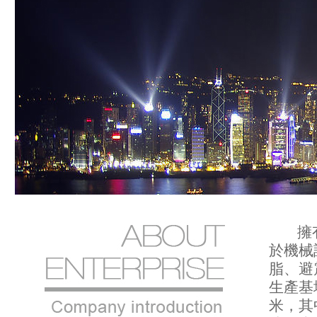
擁有1
於機械
脂、避
生產基
米，其