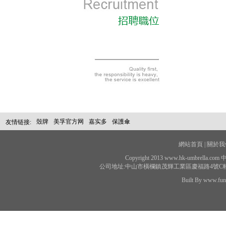
殼牌
美孚官方网
嘉实多
保護傘
友情链接:
網站首頁 |
關於我們
Copyright 2013 www.hk-umbrell
公司地址:中山市橫欄鎮茂輝工業區慶福路4號C幢 聯系電話：
Built By www