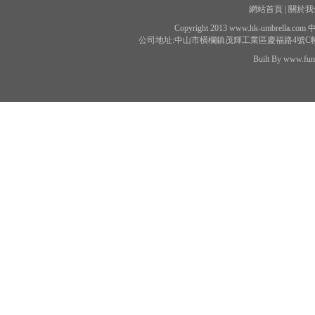
網站首頁 |
關於我們
Copyright 2013 www.hk-umbrell
公司地址:中山市橫欄鎮茂輝工業區慶福路4號C幢 聯系電話：
Built By www