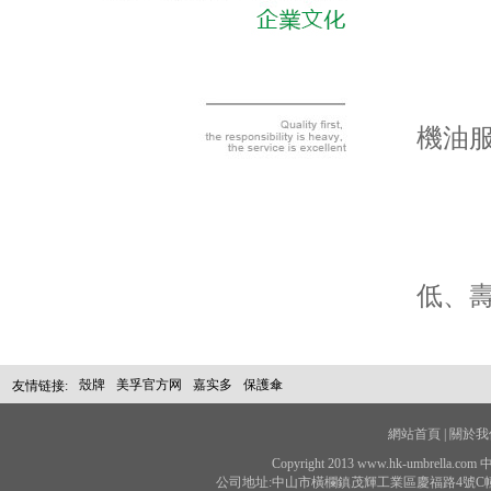
發動
機油
動力
低、
殼牌
美孚官方网
嘉实多
保護傘
友情链接:
網站首頁 |
關於我們
Copyright 2013 www.hk-umbrell
公司地址:中山市橫欄鎮茂輝工業區慶福路4號C幢 聯系電話：